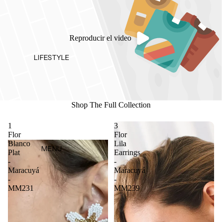
Reproducir el video
LIFESTYLE
Shop The Full Collection
1
3
Flor
Flor
Blanco
Lila
MENU
Plat
Earrings
-
-
Maracuyá
Maracuyá
-
-
MM231
MM239