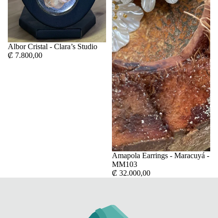
Albor Cristal - Clara’s Studio
₡ 7.800,00
Agotado
Amapola Earrings - Maracuyá -
MM103
₡ 32.000,00