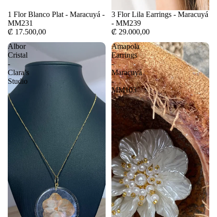
1 Flor Blanco Plat - Maracuyá -
3 Flor Lila Earrings - Maracuyá
MM231
- MM239
₡ 17.500,00
₡ 29.000,00
Albor
Amapola
Cristal
Earrings
-
-
Clara’s
Maracuyá
Studio
-
MM103