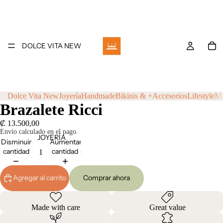
DOLCE VITA NEW
Dolce Vita New
Joyería
Handmade
Bikinis & +
Accesorios
Lifestyle
M
Brazalete Ricci
₡ 13.500,00
Envío calculado en el pago.
JOYERÍA
Disminuir
Aumentar
cantidad
cantidad
Agregar al carrito
Comprar ahora
Made with care
Great value