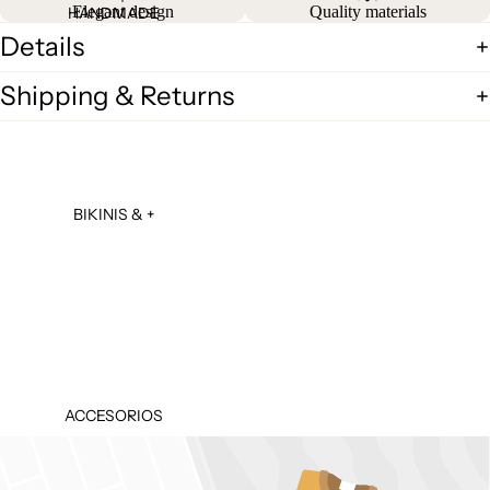
Elegant design
Quality materials
HANDMADE
Details
Shipping & Returns
BIKINIS & +
ACCESORIOS